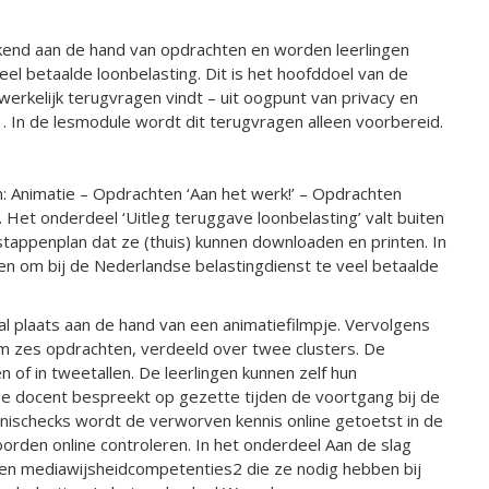
rkend aan de hand van opdrachten en worden leerlingen
el betaalde loonbelasting. Dit is het hoofddoel van de
werkelijk terugvragen vindt – uit oogpunt van privacy en
s1. In de lesmodule wordt dit terugvragen alleen voorbereid.
: Animatie – Opdrachten ‘Aan het werk!’ – Opdrachten
Het onderdeel ‘Uitleg teruggave loonbelasting’ valt buiten
 stappenplan dat ze (thuis) kunnen downloaden en printen. In
en om bij de Nederlandse belastingdienst te veel betaalde
aal plaats aan de hand van een animatiefilmpje. Vervolgens
 zes opdrachten, verdeeld over twee clusters. De
 of in tweetallen. De leerlingen kunnen zelf hun
e docent bespreekt op gezette tijden de voortgang bij de
ischecks wordt de verworven kennis online getoetst in de
oorden online controleren. In het onderdeel Aan de slag
n en mediawijsheidcompetenties2 die ze nodig hebben bij