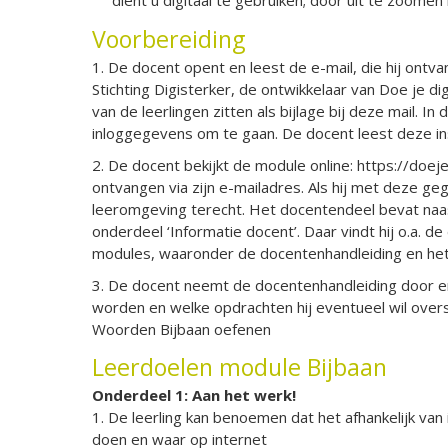
dient u digitaal te gebruiken; door uit te zoomen
Voorbereiding
1. De docent opent en leest de e-mail, die hij ont
Stichting Digisterker, de ontwikkelaar van Doe je di
van de leerlingen zitten als bijlage bij deze mail.
inloggegevens om te gaan. De docent leest deze inst
2. De docent bekijkt de module online: https://doeje
ontvangen via zijn e-mailadres. Als hij met deze ge
leeromgeving terecht. Het docentendeel bevat naa
onderdeel ‘Informatie docent’. Daar vindt hij o.a.
modules, waaronder de docentenhandleiding en he
3. De docent neemt de docentenhandleiding door e
worden en welke opdrachten hij eventueel wil overs
Woorden Bijbaan oefenen
Leerdoelen module Bijbaan
Onderdeel 1: Aan het werk!
1. De leerling kan benoemen dat het afhankelijk van
doen en waar op internet