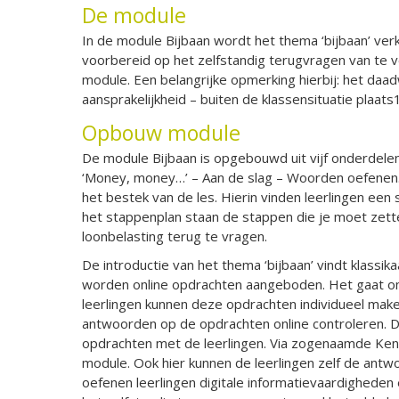
De module
In de module Bijbaan wordt het thema ‘bijbaan’ ve
voorbereid op het zelfstandig terugvragen van te ve
module. Een belangrijke opmerking hierbij: het daad
aansprakelijkheid – buiten de klassensituatie plaat
Opbouw module
De module Bijbaan is opgebouwd uit vijf onderdelen
‘Money, money…’ – Aan de slag – Woorden oefenen. 
het bestek van de les. Hierin vinden leerlingen een
het stappenplan staan de stappen die je moet zett
loonbelasting terug te vragen.
De introductie van het thema ‘bijbaan’ vindt klassik
worden online opdrachten aangeboden. Het gaat om
leerlingen kunnen deze opdrachten individueel maken
antwoorden op de opdrachten online controleren. D
opdrachten met de leerlingen. Via zogenaamde Kenn
module. Ook hier kunnen de leerlingen zelf de antw
oefenen leerlingen digitale informatievaardighede