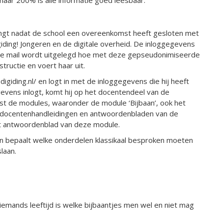
 naar 200% is alle informatie goed leesbaar.
vangt nadat de school een overeenkomst heeft gesloten met
giding! Jongeren en de digitale overheid. De inloggegevens
 In de mail wordt uitgelegd hoe met deze gepseudonimiseerde
ructie en voert haar uit.
digiding.nl/ en logt in met de inloggegevens die hij heeft
gevens inlogt, komt hij op het docentendeel van de
st de modules, waaronder de module ‘Bijbaan’, ook het
 de docentenhandleidingen en antwoordenbladen van de
t antwoordenblad van deze module.
n bepaalt welke onderdelen klassikaal besproken moeten
laan.
 iemands leeftijd is welke bijbaantjes men wel en niet mag