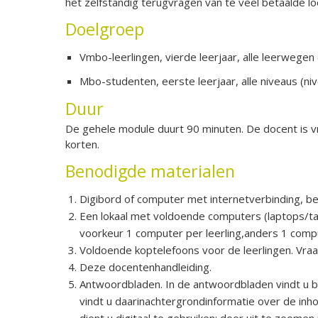
het zelfstandig terugvragen van te veel betaalde l
Doelgroep
Vmbo-leerlingen, vierde leerjaar, alle leerwegen
Mbo-studenten, eerste leerjaar, alle niveaus (nive
Duur
De gehele module duurt 90 minuten. De docent is vr
korten.
Benodigde materialen
Digibord of computer met internetverbinding, b
Een lokaal met voldoende computers (laptops/tabl
voorkeur 1 computer per leerling,anders 1 comp
Voldoende koptelefoons voor de leerlingen. Vraa
Deze docentenhandleiding.
Antwoordbladen. In de antwoordbladen vindt u bi
vindt u daarinachtergrondinformatie over de in