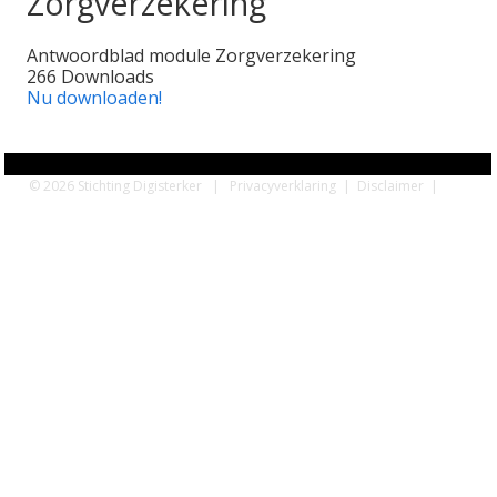
Zorgverzekering
Antwoordblad module Zorgverzekering
266
Downloads
Nu downloaden!
© 2026 Stichting Digisterker |
Privacyverklaring
|
Disclaimer
|