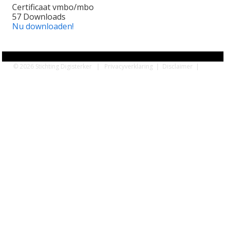
Certificaat vmbo/mbo
57
Downloads
Nu downloaden!
© 2026 Stichting Digisterker |
Privacyverklaring
|
Disclaimer
|