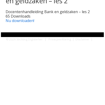
en geldzaken – les 2
Docentenhandleiding Bank en geldzaken – les 2
65
Downloads
Nu downloaden!
© 2026 Stichting Digisterker |
Privacyverklaring
|
Disclaimer
|