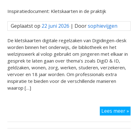
jon
Dir
Inspiratiedocument: Kletskaarten in de praktijk
Leij
Geplaatst op
22 juni 2026
| Door
sophievijgen
De kletskaarten digitale regelzaken van Digidingen-desk
worden binnen het onderwijs, de bibliotheek en het
welzijnswerk al volop gebruikt om jongeren met elkaar in
gesprek te laten gaan over thema’s zoals DigiD & ID,
geldzaken, wonen, zorg, werken, studeren, verzekeren,
vervoer en 18 jaar worden. Om professionals extra
inspiratie te bieden voor de verschillende manieren
waarop […]
Ins
Lees meer »
Kle
in
de
prak