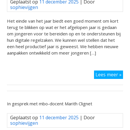
Geplaatst op
11 december 2025
| Door
reg
sophievijgen
Het einde van het jaar biedt een goed moment om kort
terug te blikken op wat er het afgelopen jaar is gedaan
om jongeren voor te bereiden op en te ondersteunen bij
hun digitale regelzaken. We kunnen wel stellen dat het
een heel productief jaar is geweest. We hebben nieuwe
aanpakken ontwikkeld om meer jongeren […]
Ter
Lees meer »
op
202
In gesprek met mbo-docent Marith Clignet
Geplaatst op
11 december 2025
| Door
sophievijgen