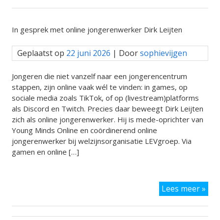
de
nie
tool
In gesprek met online jongerenwerker Dirk Leijten
Oud
&
Geplaatst op
22 juni 2026
| Door
sophievijgen
Digi
reg
Jongeren die niet vanzelf naar een jongerencentrum
stappen, zijn online vaak wél te vinden: in games, op
sociale media zoals TikTok, of op (livestream)platforms
als Discord en Twitch. Precies daar beweegt Dirk Leijten
zich als online jongerenwerker. Hij is mede-oprichter van
Young Minds Online en coördinerend online
jongerenwerker bij welzijnsorganisatie LEVgroep. Via
gamen en online […]
In
Lees meer »
ges
met
onl