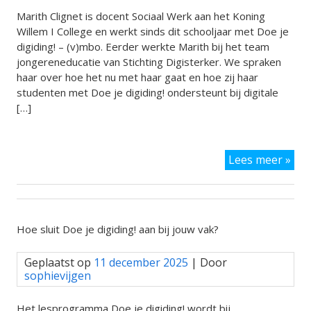
Marith Clignet is docent Sociaal Werk aan het Koning
Willem I College en werkt sinds dit schooljaar met Doe je
digiding! – (v)mbo. Eerder werkte Marith bij het team
jongereneducatie van Stichting Digisterker. We spraken
haar over hoe het nu met haar gaat en hoe zij haar
studenten met Doe je digiding! ondersteunt bij digitale
[…]
In
Lees meer »
ges
met
mbo
doc
Mar
Hoe sluit Doe je digiding! aan bij jouw vak?
Clig
Geplaatst op
11 december 2025
| Door
sophievijgen
Het lesprogramma Doe je digiding! wordt bij