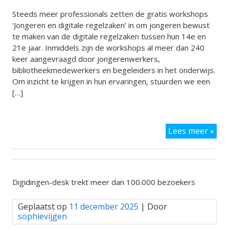
Steeds meer professionals zetten de gratis workshops
‘Jongeren en digitale regelzaken’ in om jongeren bewust
te maken van de digitale regelzaken tussen hun 14e en
21e jaar. Inmiddels zijn de workshops al meer dan 240
keer aangevraagd door jongerenwerkers,
bibliotheekmedewerkers en begeleiders in het onderwijs.
Om inzicht te krijgen in hun ervaringen, stuurden we een
[…]
Erv
Lees meer »
met
de
wor
‘Jo
en
Digidingen-desk trekt meer dan 100.000 bezoekers
digi
reg
Geplaatst op
11 december 2025
| Door
sophievijgen