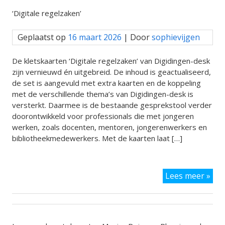
‘Digitale regelzaken’
Geplaatst op
16 maart 2026
| Door
sophievijgen
De kletskaarten ‘Digitale regelzaken’ van Digidingen-desk
zijn vernieuwd én uitgebreid. De inhoud is geactualiseerd,
de set is aangevuld met extra kaarten en de koppeling
met de verschillende thema’s van Digidingen-desk is
versterkt. Daarmee is de bestaande gesprekstool verder
doorontwikkeld voor professionals die met jongeren
werken, zoals docenten, mentoren, jongerenwerkers en
bibliotheekmedewerkers. Met de kaarten laat […]
Ont
Lees meer »
de
ver
en
uit
kle