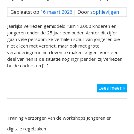
en
Ple
Geplaatst op
16 maart 2026
| Door
sophievijgen
van
de
San
Jaarlijks verliezen gemiddeld ruim 12.000 kinderen en
jongeren onder de 25 jaar een ouder. Achter dit cijfer
gaan vele persoonlijke verhalen schuil van jongeren die
niet alleen met verdriet, maar ook met grote
veranderingen in hun leven te maken krijgen. Voor een
deel van hen is de situatie nog ingrijpender: zij verliezen
beide ouders en […]
Dig
Lees meer »
des
uit
met
the
Wee
Training Verzorgen van de workshops Jongeren en
digitale regelzaken