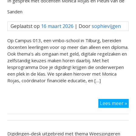
In gesprek met docenten Monica Rojas en Pleuni van de
‘Dig
reg
Sanden
Geplaatst op
16 maart 2026
| Door
sophievijgen
Op Campus 013, een vmbo-school in Tilburg, bereiden
docenten leerlingen voor op meer dan alleen een diploma.
Ook thema’s als omgaan met geld, digitale regelzaken en
zelfstandig keuzes maken horen daarbij. Met het
lesprogramma Doe je digiding! krijgen die onderwerpen
een plek in de klas. We spraken hierover met Monica
Rojas, coördinator financiële educatie, en […]
In
Lees meer »
ges
met
doc
Mon
Roj
Digidingen-desk uitgebreid met thema Weesjongeren