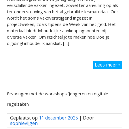
verschillende vakken ingezet, zowel ter aanvulling op als
ter ondersteuning van het al gebruikte lesmateriaal. Ook
wordt het soms vakoverstijgend ingezet in
projectweken, zoals tijdens de Week van het geld. Het
materiaal biedt inhoudelijke aanknopingspunten bij
diverse vakken. Om inzichtelijk te maken hoe Doe je
digiding! inhoudelijk aansluit, […]
Ho
Lees meer »
slui
Do
je
digi
aan
Ervaringen met de workshops ‘Jongeren en digitale
bij
jou
regelzaken’
vak
Geplaatst op
11 december 2025
| Door
sophievijgen