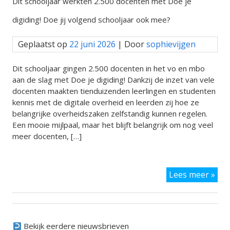
Dit schooljaar werkten 2.500 docenten met Doe je
tot
stru
digiding! Doe jij volgend schooljaar ook mee?
inv
in
Geplaatst op
22 juni 2026
| Door
sophievijgen
Edu
Digi
Ove
Dit schooljaar gingen 2.500 docenten in het vo en mbo
aan de slag met Doe je digiding! Dankzij de inzet van vele
docenten maakten tienduizenden leerlingen en studenten
kennis met de digitale overheid en leerden zij hoe ze
belangrijke overheidszaken zelfstandig kunnen regelen.
Een mooie mijlpaal, maar het blijft belangrijk om nog veel
meer docenten, […]
Dit
Lees meer »
sch
wer
2.5
doc
met
Bekijk eerdere nieuwsbrieven