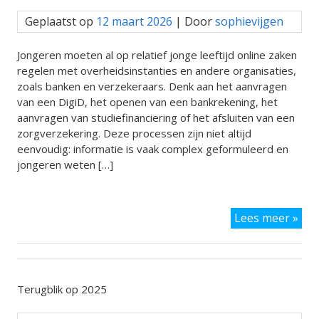
Geplaatst op
12 maart 2026
| Door
sophievijgen
Jongeren moeten al op relatief jonge leeftijd online zaken
regelen met overheidsinstanties en andere organisaties,
zoals banken en verzekeraars. Denk aan het aanvragen
van een DigiD, het openen van een bankrekening, het
aanvragen van studiefinanciering of het afsluiten van een
zorgverzekering. Deze processen zijn niet altijd
eenvoudig: informatie is vaak complex geformuleerd en
jongeren weten […]
Tra
Lees meer »
Ver
van
de
wor
Jon
Terugblik op 2025
en
digi