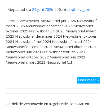
Do
je
Geplaatst op
21 juni 2026
| Door
sophievijgen
digi
Do
jij
Eerder verschenen: Nieuwsbrief juni 2026 Nieuwsbrief
vol
maart 2026 Nieuwsbrief december 2025 Nieuwsbrief
sch
oktober 2025 Nieuwsbrief juni 2025 Nieuwsbrief maart
ook
2025 Nieuwsbrief december 2024 Nieuwsbrief oktober
mee
2024 Nieuwsbrief mei 2024 Nieuwsbrief maart 2024
Nieuwsbrief december 2023 Nieuwsbrief oktober 2023
Nieuwsbrief juni 2023 Nieuwsbrief februari 2023
Nieuwsbrief oktober 2022 Nieuwsbrief juni 2022
Nieuwsbrief maart 2022 Nieuwsbrief […]
Lees meer »
Bek
eer
nie
Ontdek de vernieuwde en uitgebreide kletskaarten