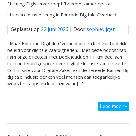
Stichting Digisterker roept Tweede Kamer op tot
structurele investering in Educatie Digitale Overheid
Geplaatst op
22 juni 2026
| Door
sophievijgen
Maak Educatie Digitale Overheid onderdeel van landelijk
beleid voor digitale vaardigheden. Met deze boodschap
nam onze directeur Piet Boekhoudt op 11 juni deel aan
het rondetafelgesprek over digitale inclusie van de vaste
Commissie voor Digitale Zaken van de Tweede Kamer. Bij
digitale inclusie denken veel mensen aan toegankelijke
websites, apps en loketten waar […]
Stic
Lees meer »
Dig
roe
Twe
Kam
op