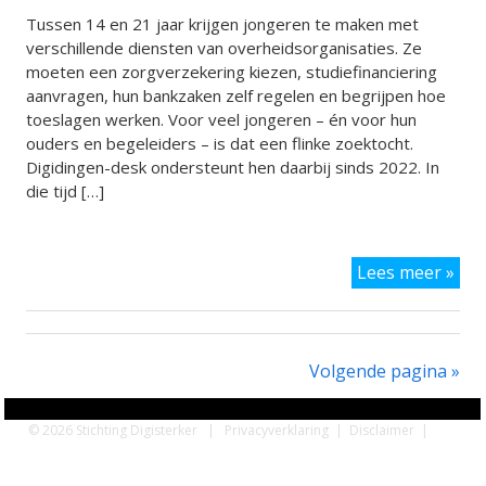
Tussen 14 en 21 jaar krijgen jongeren te maken met
verschillende diensten van overheidsorganisaties. Ze
moeten een zorgverzekering kiezen, studiefinanciering
aanvragen, hun bankzaken zelf regelen en begrijpen hoe
toeslagen werken. Voor veel jongeren – én voor hun
ouders en begeleiders – is dat een flinke zoektocht.
Digidingen-desk ondersteunt hen daarbij sinds 2022. In
die tijd […]
Dig
Lees meer »
des
trek
mee
dan
Volgende pagina »
100
bez
© 2026 Stichting Digisterker |
Privacyverklaring
|
Disclaimer
|