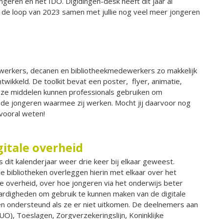
geren en het IDO. Digidingen-desk heeft dit jaar al
 de loop van 2023 samen met jullie nog veel meer jongeren
werkers, decanen en bibliotheekmedewerkers zo makkelijk
wikkeld. De toolkit bevat een poster, flyer, animatie,
eze middelen kunnen professionals gebruiken om
de jongeren waarmee zij werken. Mocht jij daarvoor nog
vooral weten!
itale overheid
s dit kalenderjaar weer drie keer bij elkaar geweest.
e bibliotheken overleggen hierin met elkaar over het
de overheid, over hoe jongeren via het onderwijs beter
ardigheden om gebruik te kunnen maken van de digitale
n ondersteund als ze er niet uitkomen. De deelnemers aan
UO), Toeslagen, Zorgverzekeringslijn, Koninklijke