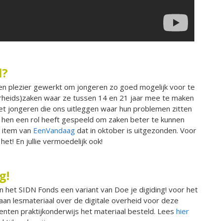
l?
 en plezier gewerkt om jongeren zo goed mogelijk voor te
verheids)zaken waar ze tussen 14 en 21 jaar mee te maken
 met jongeren die ons uitleggen waar hun problemen zitten
r hen een rol heeft gespeeld om zaken beter te kunnen
t item van
EenVandaag
dat in oktober is uitgezonden. Voor
et! En jullie vermoedelijk ook!
g!
 het SIDN Fonds een variant van Doe je digiding! voor het
aan lesmateriaal over de digitale overheid voor deze
enten praktijkonderwijs het materiaal besteld. Lees
hier