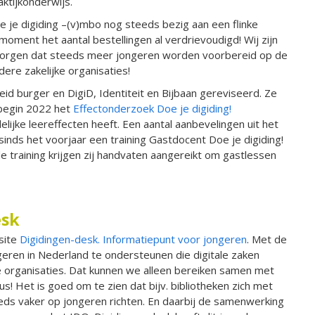
aktijkonderwijs.
 je digiding –(v)mbo nog steeds bezig aan een flinke
moment het aantal bestellingen al verdrievoudigd! Wij zijn
 zorgen dat steeds meer jongeren worden voorbereid op de
ere zakelijke organisaties!
id burger en DigiD, Identiteit en Bijbaan gereviseerd. Ze
 begin 2022 het
Effectonderzoek Doe je digiding!
elijke leereffecten heeft. Een aantal aanbevelingen uit het
inds het voorjaar een training Gastdocent Doe je digiding!
e training krijgen zij handvaten aangereikt om gastlessen
esk
site
Digidingen-desk. Informatiepunt voor jongeren
. Met de
eren in Nederland te ondersteunen die digitale zaken
 organisaties. Dat kunnen we alleen bereiken samen met
us! Het is goed om te zien dat bijv. bibliotheken zich met
eds vaker op jongeren richten. En daarbij de samenwerking