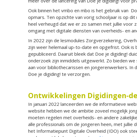
meer over de lancering van Doe je digiding! voor pr
Ook binnen het vmbo en mbo is het gebruik van Doe
opmars. Ten opzichte van vorig schooljaar is op dit 
heel verheugd dat we er zo samen met jullie voor
omgang met digitale diensten van overheids- en and
In 2022 zijn de lesmodules Zorgverzekering, Overhe
zijn weer helemaal up-to-date en opgefrist. Ook is
gepubliceerd. Daaruit bleek dat Doe je digiding! duid
onderzoek zijn inmiddels uitgewerkt. Zo bieden we s
aan voor bibliothecarissen en jongerenwerkers. In d
Doe je digiding! te verzorgen.
Ontwikkelingen Digidingen-d
In januari 2022 lanceerden we de informatieve web
website hebben we de ambitie zoveel mogelijk jong
moeten regelen met overheids- en andere zakelijke
alle professionals om de jongeren heen, met jullie d
het Informatiepunt Digitale Overheid (IDO) ook ste