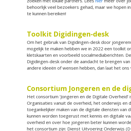
zoeken met lokale partners. Lees
hier
meer over jon
behoorlijk veel bezoekers gehad, maar we hopen in
te kunnen bereiken!
Toolkit Digidingen-desk
Om het gebruik van Digidingen-desk door jongeren
mogelijk te maken hebben we in 2022 een toolkit ont
kletskaarten en voorbeeld socialmediaberichten. D
Digidingen-desk onder de aandacht te brengen van 
andere ideeën of wensen hebben, dan laat het ons 
Consortium Jongeren en de dig
Het consortium ‘Jongeren en de Digitale Overheid’ i
Organisaties vanuit de overheid, het onderwijs en d
toegankelijker maken van de digitale diensten van 
kunnen worden toegerust met kennis en digitale va
overheid en over hoe jongeren beter kunnen worde
het consortium zijn: Dienst Uitvoering Onderwijs (D