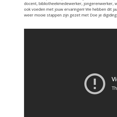
docent, bibliotheekmedewerker, jongerenwerker, we
ook voeden met jouw ervaringen! We hebben dit jaar
weer mooie stappen zijn gezet met Doe je digiding!